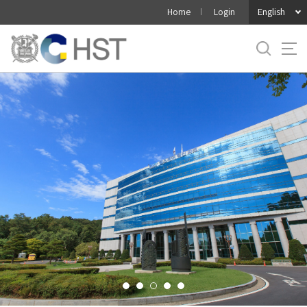
바
English
Home
Login
로
가
기
메
뉴